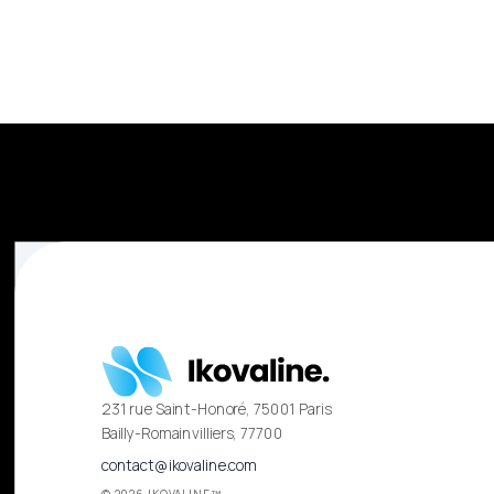
231 rue Saint-Honoré, 75001 Paris
Bailly-Romainvilliers, 77700
contact@ikovaline.com
©
2026
IKOVALINE™